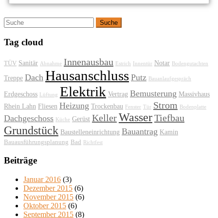
Tag cloud
Innenausbau
Sanitär
Notar
TÜV
Abnahme
Estrich
Innentür
Bodengutachten
Hausanschluss
Dach
Putz
Treppe
Bauanlaufgespräch
Elektrik
Bemusterung
Erdgeschoss
Vertrag
Massivhaus
Lüftung
Strom
Heizung
Rhein Lahn
Fliesen
Trockenbau
Fenster
Tür
Bodenplatte
Wasser
Keller
Tiefbau
Dachgeschoss
Gerüst
Küche
Grundstück
Bauantrag
Baustelleneinrichtung
Kamin
Bauausführungsplanung
Bad
Richtfest
Beiträge
Januar 2016
(3)
Dezember 2015
(6)
November 2015
(6)
Oktober 2015
(6)
September 2015
(8)