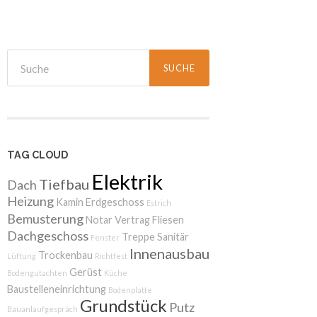
TAG CLOUD
Elektrik
Tiefbau
Dach
Heizung
Kamin
Erdgeschoss
Estrich
Bemusterung
Notar
Vertrag
Fliesen
Dachgeschoss
Treppe
Sanitär
Fenster
Innenausbau
Trockenbau
Lüftung
Richtfest
Gerüst
Bodengutachten
Küche
Baustelleneinrichtung
Bodenplatte
Grundstück
Putz
Bauanlaufgespräch