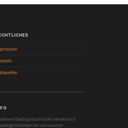
ECHTLICHES
mpressum
ontakt
ldquellen
NFO
 diesem Bautagebuch (oder neudeutsch
ublog) möchten wir von unseren