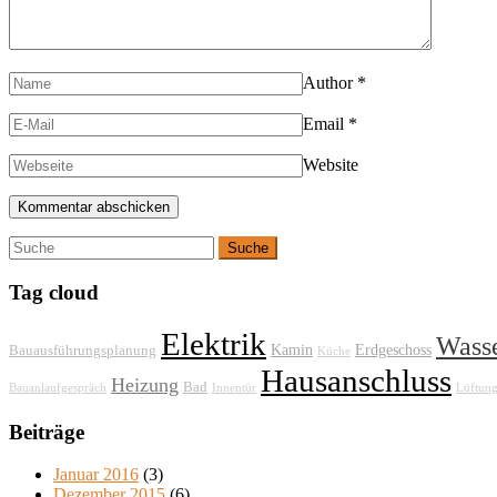
Author
*
Email
*
Website
Tag cloud
Elektrik
Wass
Kamin
Erdgeschoss
Bauausführungsplanung
Küche
Hausanschluss
Heizung
Bad
Bauanlaufgespräch
Innentür
Lüftun
Beiträge
Januar 2016
(3)
Dezember 2015
(6)