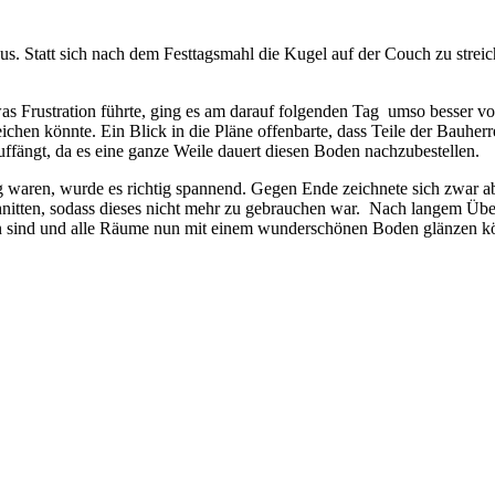
s. Statt sich nach dem Festtagsmahl die Kugel auf der Couch zu streic
s Frustration führte, ging es am darauf folgenden Tag umso besser vora
eichen könnte. Ein Blick in die Pläne offenbarte, dass Teile der Bauh
uffängt, da es eine ganze Weile dauert diesen Boden nachzubestellen.
 waren, wurde es richtig spannend. Gegen Ende zeichnete sich zwar ab
schnitten, sodass dieses nicht mehr zu gebrauchen war. Nach langem Übe
n sind und alle Räume nun mit einem wunderschönen Boden glänzen k