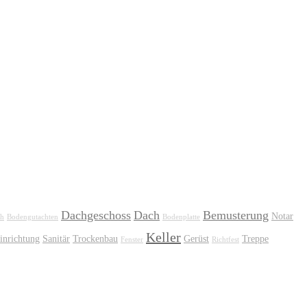
Dachgeschoss
Dach
Bemusterung
Notar
ch
Bodengutachten
Bodenplatte
Keller
inrichtung
Sanitär
Trockenbau
Gerüst
Treppe
Fenster
Richtfest