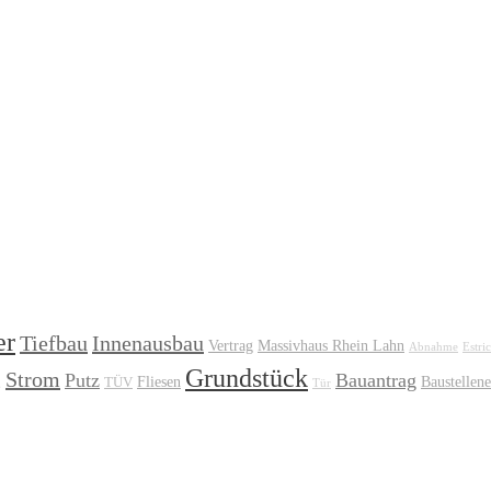
er
Tiefbau
Innenausbau
Vertrag
Massivhaus Rhein Lahn
Abnahme
Estri
Grundstück
Strom
Putz
Bauantrag
Fliesen
Baustellene
TÜV
g
Tür