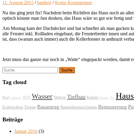
11. August 2015
/
bauherr
/
Keine Kommentare
Na das ging jetzt fix! Nachdem beim Richtfest das Haus noch an alle
optisch könnte man fast denken, das Haus wäre so gut wie fertig und w
Am Montag kam der Dachdecker und hat schneller als man gucken ka
alle Fenster inkl. Rollladen eingebaut, die Fensterbretter innen und a
ist, dass (warum auch immer) auch die Kellerfenster in anthrazit verba
Jetzt muss das ganze nur noch in „Watte“ eingepackt werden, damit 
Tag cloud
Haus
Wasser
Tiefbau
Vertrag
Kamin
Bad
TÜV
Lüftung
Küche
Tür
Bauantrag
Bemusterung
Pu
Erdgeschoss
Treppe
Baustelleneinrichtung
Beiträge
Januar 2016
(3)