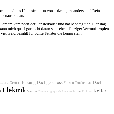
beitet und das Haus sieht nun von außen ganz anders aus! Rein
Innenausbau an.
ußerdem kam noch der Fensterbauer und hat Montag und Dienstag
h kann mich quasi gar nicht daran satt sehen. Einziger Wermutstropfen
viel Geld bezahlt für bunte Fenster die keiner sieht
Heizung
Dachgeschoss
Dach
Gerüst
Fliesen
Trockenbau
tachten
Elektrik
m
Keller
Sanitär
Notar
Bauanlaufgespräch
Innentür
Richtfest