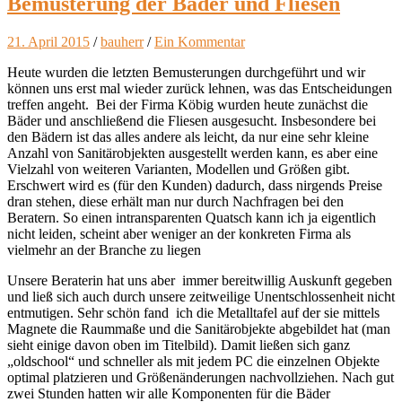
Bemusterung der Bäder und Fliesen
21. April 2015
/
bauherr
/
Ein Kommentar
Heute wurden die letzten Bemusterungen durchgeführt und wir
können uns erst mal wieder zurück lehnen, was das Entscheidungen
treffen angeht. Bei der Firma Köbig wurden heute zunächst die
Bäder und anschließend die Fliesen ausgesucht. Insbesondere bei
den Bädern ist das alles andere als leicht, da nur eine sehr kleine
Anzahl von Sanitärobjekten ausgestellt werden kann, es aber eine
Vielzahl von weiteren Varianten, Modellen und Größen gibt.
Erschwert wird es (für den Kunden) dadurch, dass nirgends Preise
dran stehen, diese erhält man nur durch Nachfragen bei den
Beratern. So einen intransparenten Quatsch kann ich ja eigentlich
nicht leiden, scheint aber weniger an der konkreten Firma als
vielmehr an der Branche zu liegen
Unsere Beraterin hat uns aber immer bereitwillig Auskunft gegeben
und ließ sich auch durch unsere zeitweilige Unentschlossenheit nicht
entmutigen. Sehr schön fand ich die Metalltafel auf der sie mittels
Magnete die Raummaße und die Sanitärobjekte abgebildet hat (man
sieht einige davon oben im Titelbild). Damit ließen sich ganz
„oldschool“ und schneller als mit jedem PC die einzelnen Objekte
optimal platzieren und Größenänderungen nachvollziehen. Nach gut
zwei Stunden hatten wir alle Komponenten für die Bäder