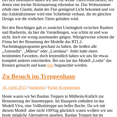
denen eine leichte Holzmaserung erkennbar ist. Das Wohnzimmer
erhält eine Glastür, damit der Flur genügend Licht bekommt und vor
das Ankleidezimmer wird eine Schiebetür verbaut, die im gleichen
Design wie die restlichen Türen gehalten wird.
Bei den Beschlägen gab es zunächst Uneinigkeit zwischen Bauherr
und Bauherrin, da hier die Vorstellungen, was schön ist und was
nicht, doch ein wenig auseinander gingen. Witzigerweise scheint die
Firma bei der Benamung der Modelle das RTL2-
Nachmittagsprogramm geschaut zu haben, die heißen alle
„Antonella“, „Milena“ oder „Loredana“. Jeder hatte einen
bestimmten Favoriten, doch letztendlich haben wir uns für etwas
komplett anderes entschieden. Bei uns hat das Modell „Lorita“ das
Rennen gemacht und kann
hier
begutachtet werden.
Zu Besuch im Treppenhaus
16. April 2015
/
bauherrin
/
Keine Kommentare
Heute waren wir bei Bastian Treppen in Mülheim-Kärlich zur
Bemusterung der Innentreppen. Im Hauspreis enthalten ist das
Modell Viva, eine Vollholztreppe aus heller Buche. Da wir mit
diesem Modell aber nicht 100%ig glücklich waren wollten wir uns
heute mögliche Alternativen ansehen. Bastian Treppen hat im