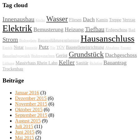
Tag cloud
Wasser
Innenausbau
Dach
Fliesen
Kamin
Treppe
Vertrag
Küche
Elektrik
Tiefbau
Bemusterung
Heizung
Erdgeschoss
Bad
Hausanschluss
Strom
Bauausführungsplanung
Bodenplatte
Putz
Notar
Baustelleneinrichtung
TÜV
Estrich
Innentür
Tür
Abnahme
Fenster
Grundstück
Dachgeschoss
Gerüst
Bauanlaufgespräch
Bodengutachten
Keller
Bauantrag
Massivhaus Rhein Lahn
Sanitär
Lüftung
Richtfest
Trockenbau
Beiträge
Januar 2016
(3)
Dezember 2015
(6)
November 2015
(6)
Oktober 2015
(6)
September 2015
(8)
August 2015
(9)
Juli 2015
(11)
Juni 2015
(9)
Mai 2015
(2)