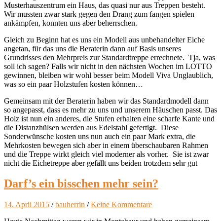
Musterhauszentrum ein Haus, das quasi nur aus Treppen besteht.
Wir mussten zwar stark gegen den Drang zum fangen spielen
ankämpfen, konnten uns aber beherrschen.
Gleich zu Beginn hat es uns ein Modell aus unbehandelter Eiche
angetan, für das uns die Beraterin dann auf Basis unseres
Grundrisses den Mehrpreis zur Standardtreppe errechnete. Tja, was
soll ich sagen? Falls wir nicht in den nächsten Wochen im LOTTO
gewinnen, bleiben wir wohl besser beim Modell Viva
Unglaublich,
was so ein paar Holzstufen kosten können…
Gemeinsam mit der Beraterin haben wir das Standardmodell dann
so angepasst, dass es mehr zu uns und unserem Häuschen passt. Das
Holz ist nun ein anderes, die Stufen erhalten eine scharfe Kante und
die Distanzhülsen werden aus Edelstahl gefertigt. Diese
Sonderwünsche kosten uns nun auch ein paar Mark extra, die
Mehrkosten bewegen sich aber in einem überschaubaren Rahmen
und die Treppe wirkt gleich viel moderner als vorher. Sie ist zwar
nicht die Eichetreppe aber gefällt uns beiden trotzdem sehr gut
Darf’s ein bisschen mehr sein?
14. April 2015
/
bauherrin
/
Keine Kommentare