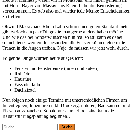
Heute Nachmittag waren wir in Montabaur und haben gemeinsam
mit Herrn Bayer von Massivhaus Rhein Lahn die Bemusterung
vorgenommen. Es gab also mal wieder jede Menge Entscheidungen
zu treffen
Obwohl Massivhaus Rhein Lahn schon einen guten Standard bietet,
gibt es doch ein paar Dinge die man gerne anders haben möchte.
Und wie das bei Sonderwünschen nun mal so ist, kann es dabei
schnell teuer werden. Insbesondere die Fenster können einem die
Tränen in die Augen treiben. Naja, da müssen wir jetzt wohl durch.
Folgende Dinge wurden heute ausgesucht:
Fenster und Fensterbänke (innen und außen)
Rollläden
Haustüre
Fassadenfarbe
Dachziegel
Nun folgen noch einige Termine mit unterschiedlichen Firmen um
Innentreppen, Innentüren inkl. Drückergarnituren, Badezimmer und
Fliesen auszusuchen. Sobald wir damit durch sind kann die
Bauausführungsplanung beginnen…