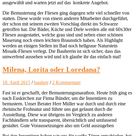
ausgewählt und warten jetzt auf das konkrete Angebot.
Die Bemusterung der Fliesen ging dagegen sehr viel schneller von
statten. Diese wurde von einem anderen Mitarbeiter durchgeführt,
der schon mit seinem zweiten Vorschlag direkt ins Schwarze
getroffen hat. Die Bäder, Küche und Diele werden alle mit 60x30er
Fliesen ausgestattet, welche grau sind und neben einer schönen
Maserung noch einen leichten Braunstich haben. Als Highlight
werden an einigen Stellen im Bad noch hellgraue Naturstein
Mosaik-Fliesen verlegt. Die Bauherrin ist sich sicher, dass das
umwerfend aussehen wird und ich glaube ihr das einfach mal!
Milena, Lorita oder Loredana?
18. April 2015
/
bauherr
/
2 Kommentare
Fast ist er geschafft, der Bemusterungsmarathon. Heute früh ging es
nach Euskirchen zur Firma Bünder, um die Innentüren zu
bemustern. Unser Berater Herr Müller war durch und durch eine
rheinische Frohnatur und führte uns gut gelaunt durch die
Ausstellung. Diese war übrigens im Vergleich zu anderen
Fachhändlern sehr transparent, übersichtlich und umfassend
gestaltet. Gute Voraussetzungen also um Geld auszugeben
Bei den Innentüren haben wir uns für weiße Türen entschieden, bei