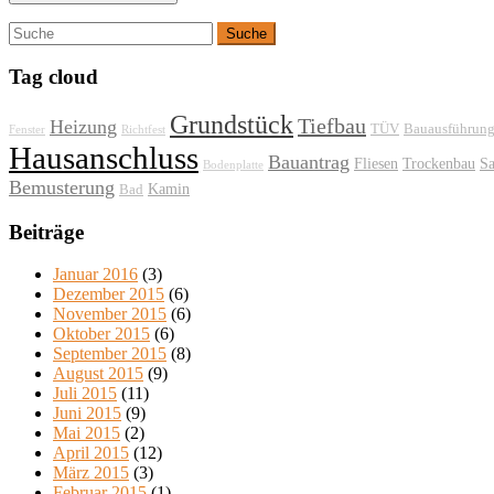
Tag cloud
Grundstück
Tiefbau
Heizung
TÜV
Bauausführun
Fenster
Richtfest
Hausanschluss
Bauantrag
Fliesen
Trockenbau
Sa
Bodenplatte
Bemusterung
Kamin
Bad
Beiträge
Januar 2016
(3)
Dezember 2015
(6)
November 2015
(6)
Oktober 2015
(6)
September 2015
(8)
August 2015
(9)
Juli 2015
(11)
Juni 2015
(9)
Mai 2015
(2)
April 2015
(12)
März 2015
(3)
Februar 2015
(1)