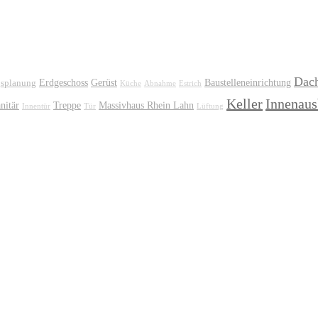
Dach
Erdgeschoss
Gerüst
Baustelleneinrichtung
gsplanung
Küche
Abnahme
Estrich
Keller
Innenau
nitär
Treppe
Massivhaus Rhein Lahn
Innentür
Tür
Lüftung