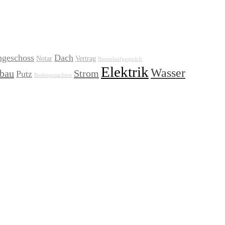
geschoss
Dach
Notar
Vertrag
Bauanlaufgespräch
Elektrik
Wasser
sbau
Strom
Putz
Bodengutachten